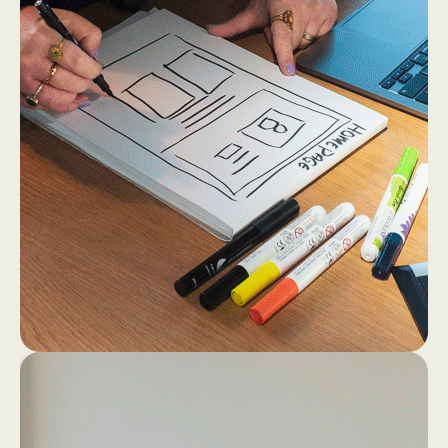
2
4
Dan gaan we los op papier