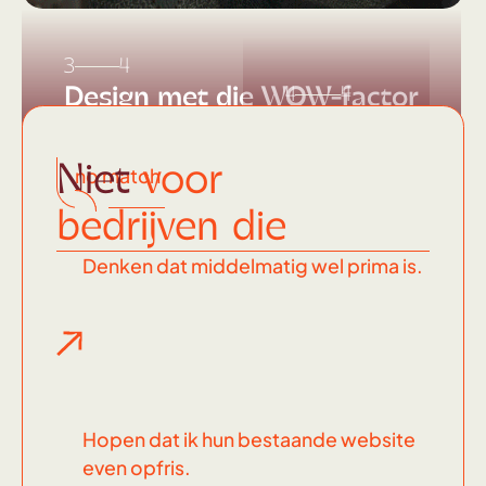
3
4
Design met die WOW-factor
4
4
Dit
soort
Niet
voor
no match
knallers
bedrijven die
maak ik
Denken dat middelmatig wel prima is.
Hopen dat ik hun bestaande website
even opfris.