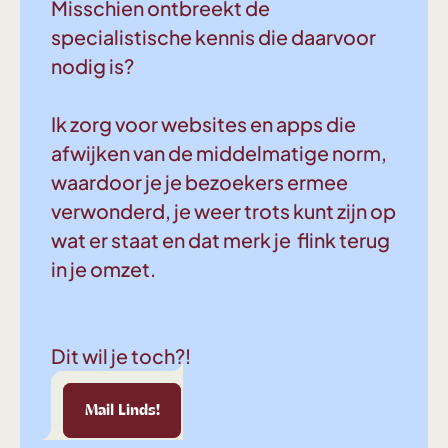
Misschien ontbreekt de
specialistische kennis die daarvoor
nodig is?
Ik zorg voor websites en apps die
afwijken van de middelmatige norm,
waardoor je je bezoekers ermee
verwonderd, je weer trots kunt zijn op
wat er staat en dat merk je flink terug
in je omzet.
Dit wil je toch?!
Linds!
Mail Linds!
Mail Linds!
Mail Linds!
Mail Linds!
Mail Linds!
Mail Linds!
Mail 