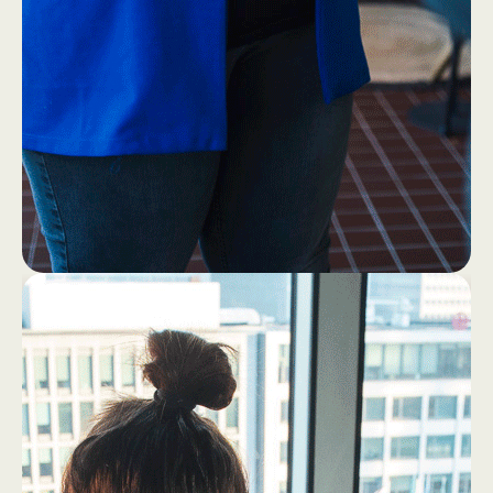
1
4
Eerst ff een bakkie (zonder
laptop!)