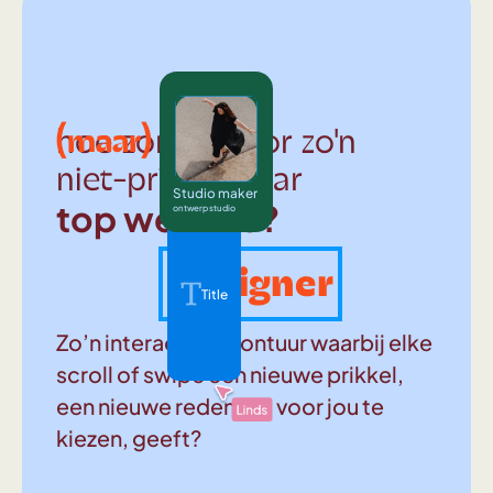
(maar)
hoe zorg je voor zo'n
niet-prima-maar
Studio maker
top website?
ontwerp studio
Designer
Title
Zo’n interactief avontuur waarbij elke
scroll of swipe een nieuwe prikkel,
een nieuwe reden om voor jou te
kiezen, geeft?