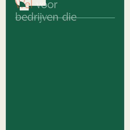
bedrijven die
Hun merkidentiteit al keihard op orde
hebben en nu écht willen knallen.
Die snappen dat top design geen
compromis kent.
Van 'middelmatig' naar
topniveau
en het
lef hebben om daar vol voor te gaan.