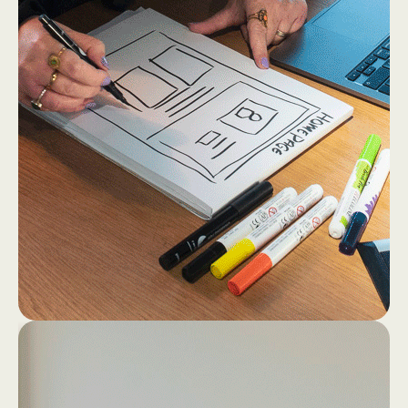
2
4
Dan gaan we los op papier