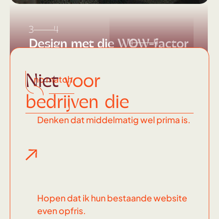
3
4
Design met die WOW-factor
4
4
Dit
soort
Niet
voor
no match
knallers
bedrijven die
maak ik
Denken dat middelmatig wel prima is.
Hopen dat ik hun bestaande website
even opfris.