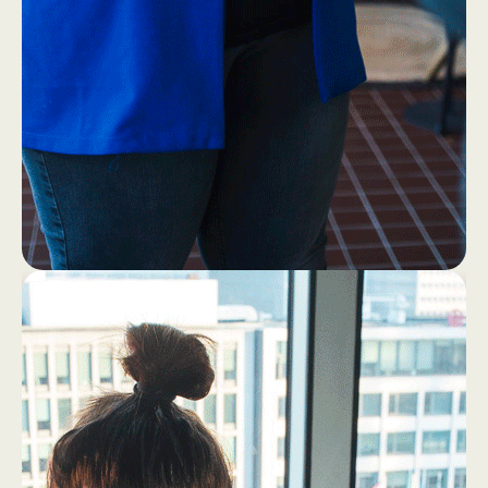
1
4
Eerst ff een bakkie (zonder
laptop!)