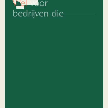
bedrijven die
Hun merkidentiteit al keihard op orde
hebben en nu écht willen knallen.
Die snappen dat top design geen
compromis kent.
Van 'middelmatig' naar
topniveau
en het
lef hebben om daar vol voor te gaan.