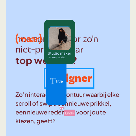
(maar)
hoe zorg je voor zo'n
niet-prima-maar
Studio maker
top website?
ontwerp studio
Designer
Title
Zo’n interactief avontuur waarbij elke
scroll of swipe een nieuwe prikkel,
een nieuwe reden om voor jou te
kiezen, geeft?