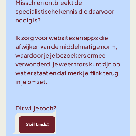
Misschien ontbreekt de
specialistische kennis die daarvoor
nodig is?
Ik zorg voor websites en apps die
afwijken van de middelmatige norm,
waardoor je je bezoekers ermee
verwonderd, je weer trots kunt zijn op
wat er staat en dat merk je flink terug
in je omzet.
Dit wil je toch?!
Linds!
Mail Linds!
Mail Linds!
Mail Linds!
Mail Linds!
Mail Linds!
Mail Linds!
Mail 