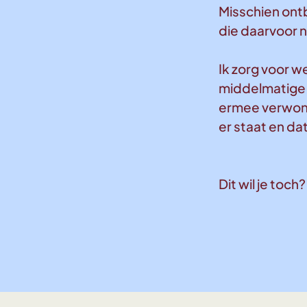
Misschien ontb
die daarvoor n
Ik zorg voor w
middelmatige 
ermee verwonde
er staat en dat
Dit wil je toch?
Linds!
Mail Linds!
Mail Linds!