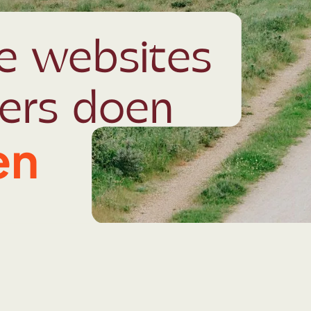
ke websites
kers doen
en
r de plaatjes
Naar de plaatjes
Naar de plaatjes