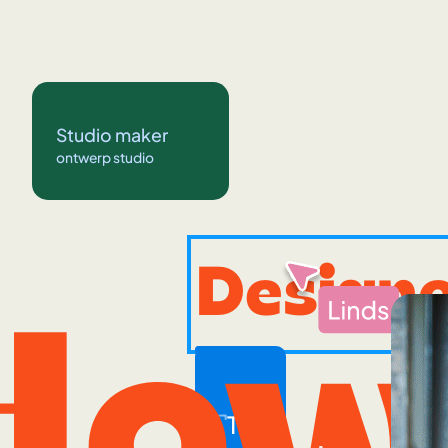
Studio maker
ontwerp studio
Design
How
Title