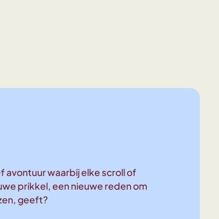
y things!
All the shiny things!
All the shiny things!
All the shin
f avontuur waarbij elke scroll of
uwe prikkel, een nieuwe reden om
ezen, geeft?