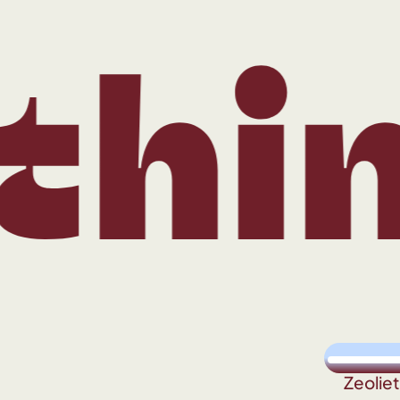
hing
Zeolie