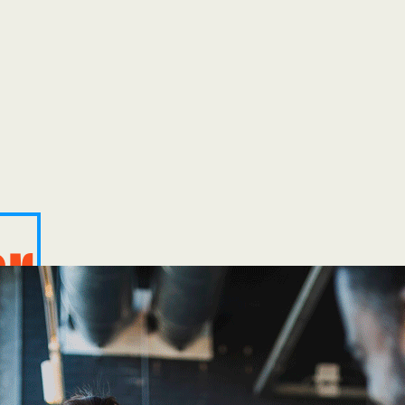
er
 we 