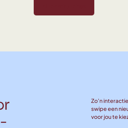
 things!
All the shiny things!
All the shiny things!
All the shiny things!
All the shin
or
Zo’n interactie
swipe een nie
voor jou te ki
-