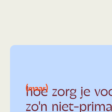
All the shiny things!
All the shiny
(maar)
hoe zorg je vo
zo'n niet-prima