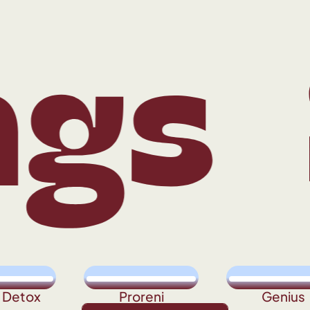
s
Sh
t Detox
Proreni
Genius