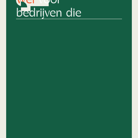
bedrijven die
Hun merkidentiteit al keihard op orde
hebben en nu écht willen knallen.
Die snappen dat top design geen
compromis kent.
Van 'middelmatig' naar
topniveau
en het
lef hebben om daar vol voor te gaan.