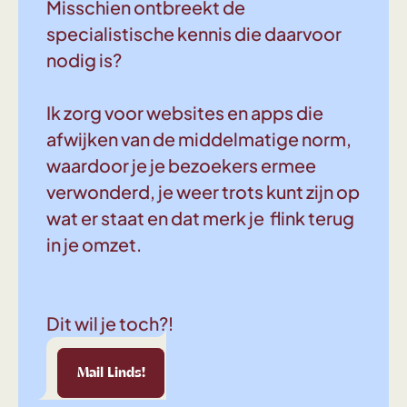
Misschien ontbreekt de
specialistische kennis die daarvoor
nodig is?
Ik zorg voor websites en apps die
afwijken van de middelmatige norm,
waardoor je je bezoekers ermee
verwonderd, je weer trots kunt zijn op
wat er staat en dat merk je flink terug
in je omzet.
Dit wil je toch?!
Linds!
Mail Linds!
Mail Linds!
Mail Linds!
Mail Linds!
Mail Linds!
Mail Linds!
Mail 