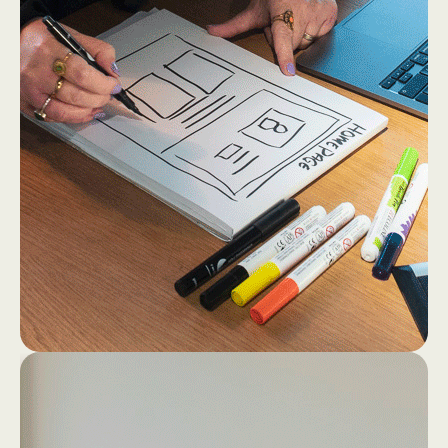
2
4
Dan gaan we los op papier