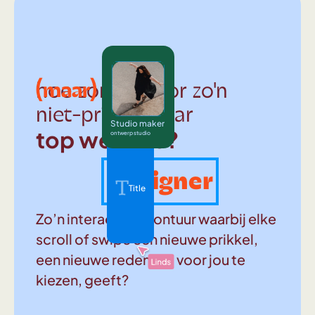
(maar)
hoe zorg je voor zo'n
niet-prima-maar
Studio maker
top website?
ontwerp studio
Designer
Title
Zo’n interactief avontuur waarbij elke
scroll of swipe een nieuwe prikkel,
een nieuwe reden om voor jou te
kiezen, geeft?