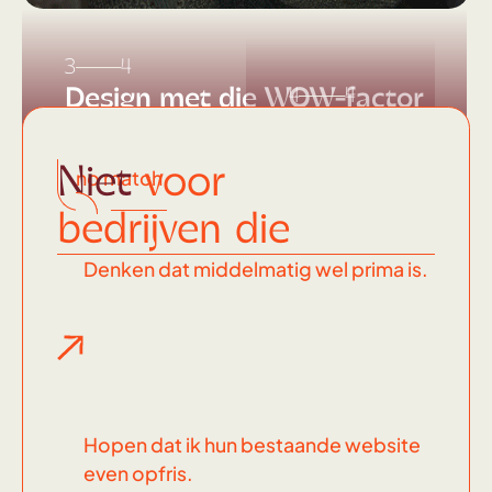
3
4
Design met die WOW-factor
4
4
Dit
soort
Niet
voor
no match
knallers
bedrijven die
maak ik
Denken dat middelmatig wel prima is.
Hopen dat ik hun bestaande website
even opfris.