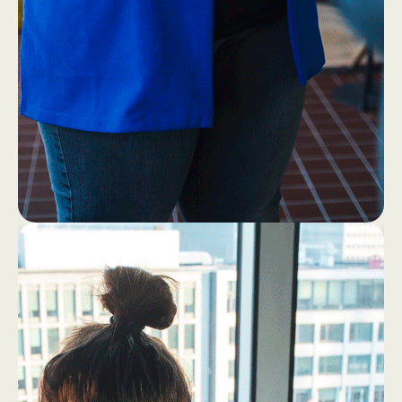
1
4
Eerst ff een bakkie (zonder
laptop!)