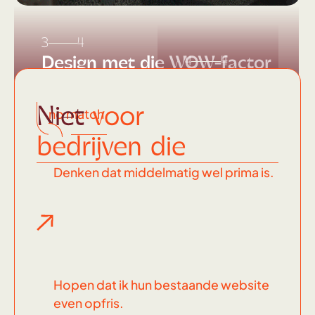
3
4
Design met die WOW-factor
4
4
Dit
soort
Niet
voor
no match
knallers
bedrijven die
maak ik
Denken dat middelmatig wel prima is.
Hopen dat ik hun bestaande website
even opfris.