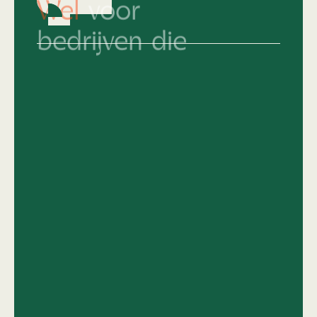
bedrijven die
Hun merkidentiteit al keihard op orde
hebben en nu écht willen knallen.
Die snappen dat top design geen
compromis kent.
Van 'middelmatig' naar
topniveau
en het
lef hebben om daar vol voor te gaan.