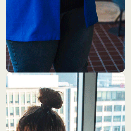
1
4
Eerst ff een bakkie (zonder
laptop!)