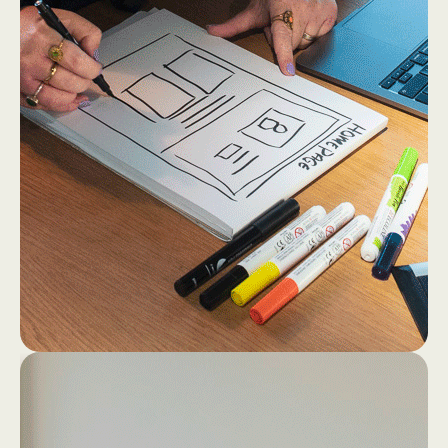
2
4
Dan gaan we los op papier