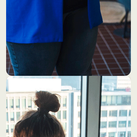
1
4
Eerst ff een bakkie (zonder
laptop!)