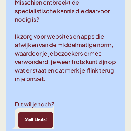
Misschien ontbreekt de
specialistische kennis die daarvoor
nodig is?
Ik zorg voor websites en apps die
afwijken van de middelmatige norm,
waardoor je je bezoekers ermee
verwonderd, je weer trots kunt zijn op
wat er staat en dat merk je flink terug
in je omzet.
Dit wil je toch?!
Linds!
Mail Linds!
Mail Linds!
Mail Linds!
Mail Linds!
Mail Linds!
Mail Linds!
Mail 