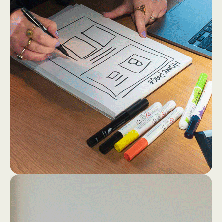
2
4
Dan gaan we los op papier