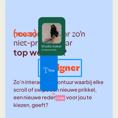
(maar)
hoe zorg je voor zo'n
niet-prima-maar
Studio maker
top website?
ontwerp studio
Designer
Title
Zo’n interactief avontuur waarbij elke
scroll of swipe een nieuwe prikkel,
een nieuwe reden om voor jou te
kiezen, geeft?