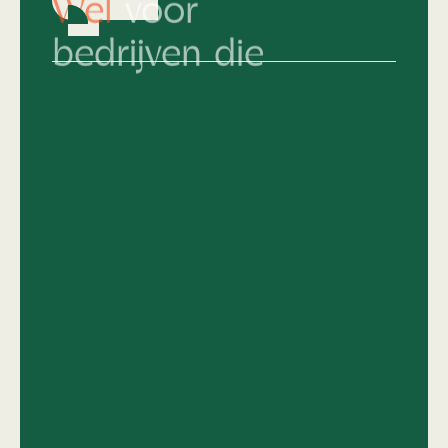
bedrijven die
Hun merkidentiteit al keihard op orde
hebben en nu écht willen knallen.
Die snappen dat top design geen
compromis kent.
Van 'middelmatig' naar
topniveau
en het
lef hebben om daar vol voor te gaan.