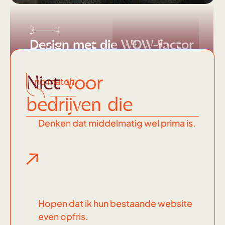
3
4
Design met die WOW-factor
4
4
Dit
soort
Niet
voor
no match
knallers
bedrijven die
maak ik
Denken dat middelmatig wel prima is.
Hopen dat ik hun bestaande website
even opfris.