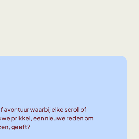
y things!
All the shiny things!
All the shiny things!
All the shin
f avontuur waarbij elke scroll of
uwe prikkel, een nieuwe reden om
ezen, geeft?