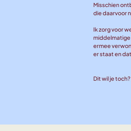
Misschien ontb
die daarvoor n
Ik zorg voor w
middelmatige 
ermee verwonde
er staat en dat
Dit wil je toch?
Linds!
Mail Linds!
Mail Linds!