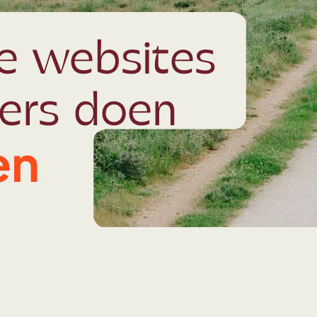
ke websites
kers doen
en
r de plaatjes
Naar de plaatjes
Naar de plaatjes