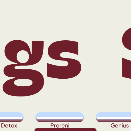
s
Sh
t Detox
Proreni
Genius