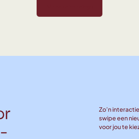
 things!
All the shiny things!
All the shiny things!
All the shiny things!
All the shin
or
Zo’n interactie
swipe een nie
voor jou te ki
-