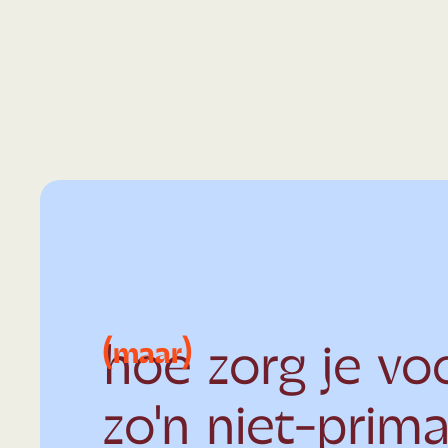
All the shiny things!
All the shiny
(maar)
hoe zorg je vo
zo'n niet-prima