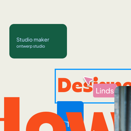
Studio maker
ontwerp studio
Design
How
Title