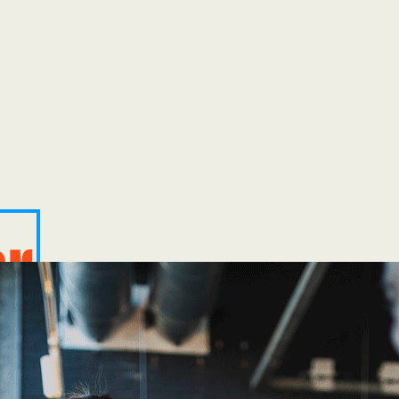
er
 we 