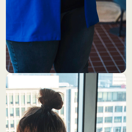
1
4
Eerst ff een bakkie (zonder
laptop!)