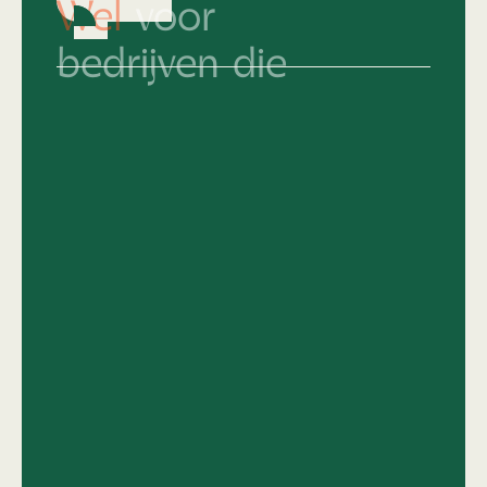
bedrijven die
Hun merkidentiteit al keihard op orde
hebben en nu écht willen knallen.
Die snappen dat top design geen
compromis kent.
Van 'middelmatig' naar
topniveau
en het
lef hebben om daar vol voor te gaan.