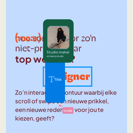
(maar)
hoe zorg je voor zo'n
niet-prima-maar
Studio maker
top website?
ontwerp studio
Designer
Title
Zo’n interactief avontuur waarbij elke
scroll of swipe een nieuwe prikkel,
een nieuwe reden om voor jou te
kiezen, geeft?