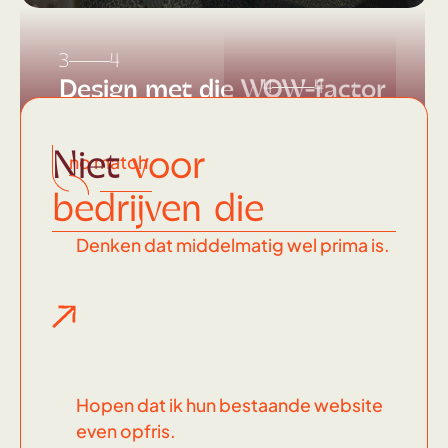
3
4
Design met die WOW-factor
4
4
Dit
soort
Niet
voor
no match
knallers
bedrijven die
maak ik
Denken dat middelmatig wel prima is.
Hopen dat ik hun bestaande website
even opfris.