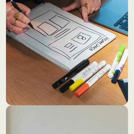
2
4
Dan gaan we los op papier