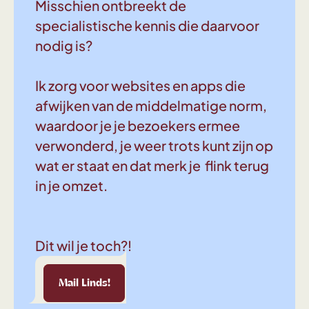
Misschien ontbreekt de
specialistische kennis die daarvoor
nodig is?
Ik zorg voor websites en apps die
afwijken van de middelmatige norm,
waardoor je je bezoekers ermee
verwonderd, je weer trots kunt zijn op
wat er staat en dat merk je flink terug
in je omzet.
Dit wil je toch?!
Linds!
Mail Linds!
Mail Linds!
Mail Linds!
Mail Linds!
Mail Linds!
Mail Linds!
Mail 