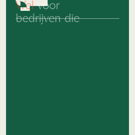
bedrijven die
Hun merkidentiteit al keihard op orde
hebben en nu écht willen knallen.
Die snappen dat top design geen
compromis kent.
Van 'middelmatig' naar
topniveau
en het
lef hebben om daar vol voor te gaan.