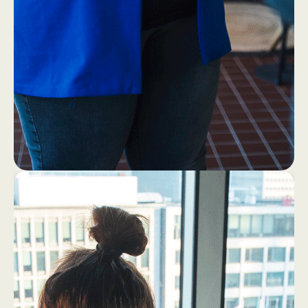
1
4
Eerst ff een bakkie (zonder
laptop!)