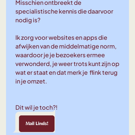
Misschien ontbreekt de
specialistische kennis die daarvoor
nodig is?
Ik zorg voor websites en apps die
afwijken van de middelmatige norm,
waardoor je je bezoekers ermee
verwonderd, je weer trots kunt zijn op
wat er staat en dat merk je flink terug
in je omzet.
Dit wil je toch?!
Linds!
Mail Linds!
Mail Linds!
Mail Linds!
Mail Linds!
Mail Linds!
Mail Linds!
Mail 