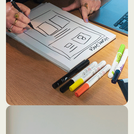
2
4
Dan gaan we los op papier