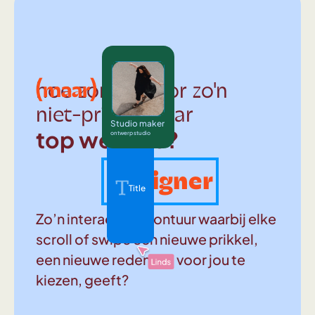
(maar)
hoe zorg je voor zo'n
niet-prima-maar
Studio maker
top website?
ontwerp studio
Designer
Title
Zo’n interactief avontuur waarbij elke
scroll of swipe een nieuwe prikkel,
een nieuwe reden om voor jou te
kiezen, geeft?