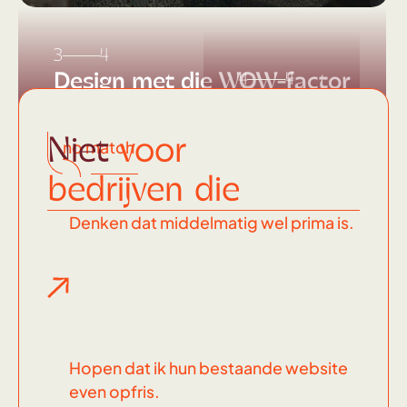
3
4
Design met die WOW-factor
4
4
Dit
soort
Niet
voor
no match
knallers
bedrijven die
maak ik
Denken dat middelmatig wel prima is.
Hopen dat ik hun bestaande website
even opfris.