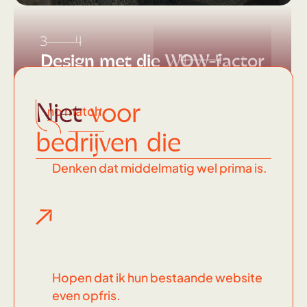
3
4
Design met die WOW-factor
4
4
Dit
soort
Niet
voor
no match
knallers
bedrijven die
maak ik
Denken dat middelmatig wel prima is.
Hopen dat ik hun bestaande website
even opfris.