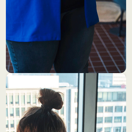
1
4
Eerst ff een bakkie (zonder
laptop!)