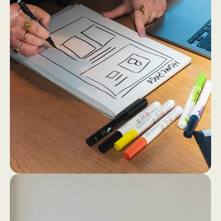
2
4
Dan gaan we los op papier