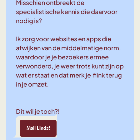
Misschien ontbreekt de
specialistische kennis die daarvoor
nodig is?
Ik zorg voor websites en apps die
afwijken van de middelmatige norm,
waardoor je je bezoekers ermee
verwonderd, je weer trots kunt zijn op
wat er staat en dat merk je flink terug
in je omzet.
Dit wil je toch?!
Linds!
Mail Linds!
Mail Linds!
Mail Linds!
Mail Linds!
Mail Linds!
Mail Linds!
Mail 