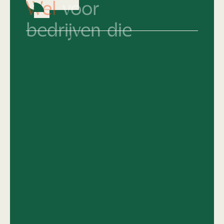
bedrijven die
Hun merkidentiteit al keihard op orde
hebben en nu écht willen knallen.
Die snappen dat top design geen
compromis kent.
Van 'middelmatig' naar
topniveau
en het
lef hebben om daar vol voor te gaan.