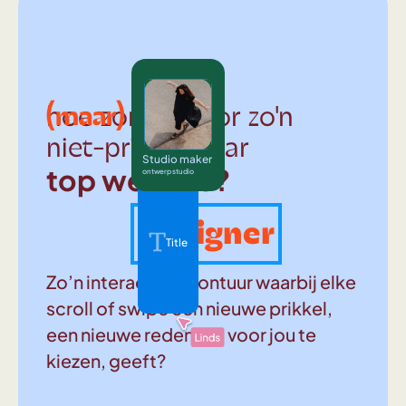
(maar)
hoe zorg je voor zo'n
niet-prima-maar
Studio maker
top website?
ontwerp studio
Designer
Title
Zo’n interactief avontuur waarbij elke
scroll of swipe een nieuwe prikkel,
een nieuwe reden om voor jou te
kiezen, geeft?